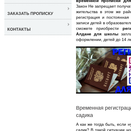
временной прописки дл
Закон Не запрещает получа
жительства в этом же рай
ЗАКАЗАТЬ ПРОПИСКУ
регистрация и постоянная
записи детей в образовате
сможете приобрести
рег
КОНТАКТЫ
Алдане для школы
запла
оформлении, детей до 14 л
Временная регистраци
садика
А как же тогда быть, если 
садик? В такой ситуации н